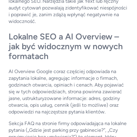
lokalnego SEO. Narzędzia takie jak Yext lub ręczny
audyt cytowań pozwalają zidentyfikować niespójności
i poprawić je, zanim zdążą wpłynąć negatywnie na
widoczność.
Lokalne SEO a AI Overview –
jak być widocznym w nowych
formatach
AI Overview Google coraz częściej odpowiada na
zapytania lokalne, agregując informacje o firmach,
godzinach otwarcia, opiniach i cenach. Aby pojawiać
się w tych odpowiedziach, strona powinna zawierać
jasne, ustrukturyzowane informacje: adres, godziny
otwarcia, opis usług, cennik (jeśli to możliwe) oraz
odpowiedzi na najczęstsze pytania klientów.
Sekcja FAQ na stronie firmy odpowiadająca na lokalne
pytania („Gdzie jest parking przy gabinecie?”, „Czy
przyjmujecie bez umówienia?”) to element, który