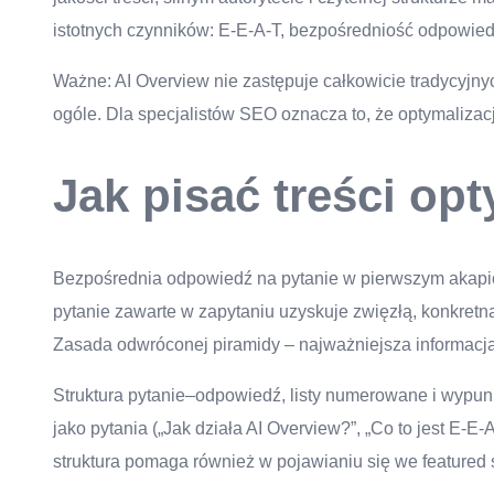
istotnych czynników: E-E-A-T, bezpośredniość odpowiedzi 
Ważne: AI Overview nie zastępuje całkowicie tradycyjny
ogóle. Dla specjalistów SEO oznacza to, że optymalizac
Jak pisać treści op
Bezpośrednia odpowiedź na pytanie w pierwszym akapicie
pytanie zawarte w zapytaniu uzyskuje zwięzłą, konkretn
Zasada odwróconej piramidy – najważniejsza informacja 
Struktura pytanie–odpowiedź, listy numerowane i wypunk
jako pytania („Jak działa AI Overview?”, „Co to jest E-E
struktura pomaga również w pojawianiu się we featured s