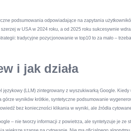
yczne podsumowania odpowiadające na zapytania użytkowników
ię szerzej w USA w 2024 roku, a od 2025 roku sukcesywnie wdraż
trategii: tradycyjne pozycjonowanie w top10 to za mało – trzeba
w i jak działa
 językowy (LLM) zintegrowany z wyszukiwarką Google. Kiedy u
 górze wyników krótkie, syntetyczne podsumowanie wygenerowa
owiedź bez konieczności klikania w wyniki, ale źródła cytowane
le – nie tworzy informacji z powietrza, ale syntetyzuje je ze s
ze mają większe szanse na cytowanie. Nie ma oficjalnego algoryt