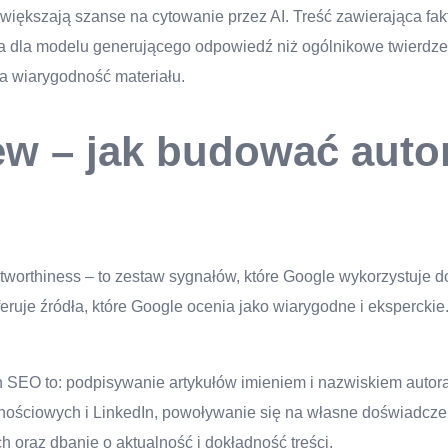
większają szanse na cytowanie przez AI. Treść zawierająca fakt
na dla modelu generującego odpowiedź niż ogólnikowe twierdze
a wiarygodność materiału.
ew – jak budować auto
tworthiness – to zestaw sygnałów, które Google wykorzystuje do 
ruje źródła, które Google ocenia jako wiarygodne i ekspercki
 SEO to: podpisywanie artykułów imieniem i nazwiskiem autor
cznościowych i LinkedIn, powoływanie się na własne doświadcze
 oraz dbanie o aktualność i dokładność treści.