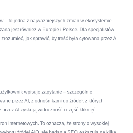
 – to jedna z najważniejszych zmian w ekosystemie
ana jest również w Europie i Polsce. Dla specjalistów
 zrozumieć, jak sprawić, by treść była cytowana przez AI
żytkownik wpisuje zapytanie – szczególnie
ne przez AI, z odnośnikami do źródeł, z których
 przez AI zyskują widoczność i część kliknięć.
tron internetowych. To oznacza, że strony o wysokiej
mu wyboru źródeł AIO, ale badania SEO wskazują na kilka