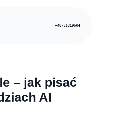
+48731819564
e – jak pisać
dziach AI