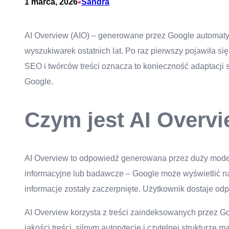
•
1 marca, 2026
Sandra
AI Overview (AIO) – generowane przez Google automat
wyszukiwarek ostatnich lat. Po raz pierwszy pojawiła s
SEO i twórców treści oznacza to konieczność adaptacji s
Google.
Czym jest AI Overvie
AI Overview to odpowiedź generowana przez duży model
informacyjne lub badawcze – Google może wyświetlić na
informacje zostały zaczerpnięte. Użytkownik dostaje odp
AI Overview korzysta z treści zaindeksowanych przez Goog
jakości treści, silnym autorytecie i czytelnej struktur