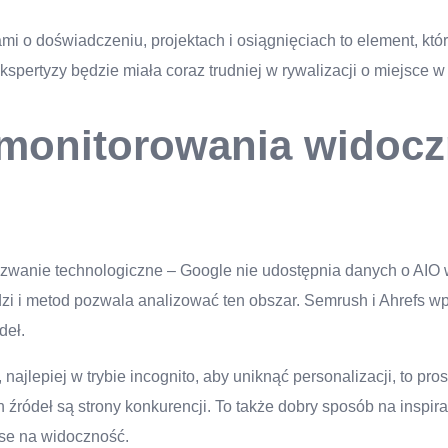
jami o doświadczeniu, projektach i osiągnięciach to element, kt
pertyzy będzie miała coraz trudniej w rywalizacji o miejsce w
 monitorowania widocz
zwanie technologiczne – Google nie udostępnia danych o AIO w
i i metod pozwala analizować ten obszar. Semrush i Ahrefs wpr
deł.
jlepiej w trybie incognito, aby uniknąć personalizacji, to pr
h źródeł są strony konkurencji. To także dobry sposób na inspira
nse na widoczność.