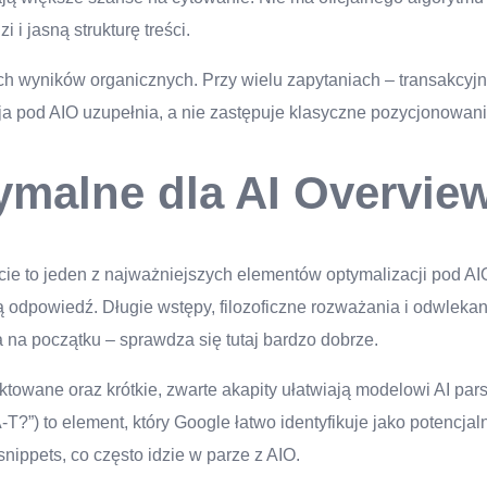
i jasną strukturę treści.
ch wyników organicznych. Przy wielu zapytaniach – transakcyjn
ja pod AIO uzupełnia, a nie zastępuje klasyczne pozycjonowani
tymalne dla AI Overvie
 to jeden z najważniejszych elementów optymalizacji pod AIO. 
ą odpowiedź. Długie wstępy, filozoficzne rozważania i odwlek
na początku – sprawdza się tutaj bardzo dobrze.
towane oraz krótkie, zwarte akapity ułatwiają modelowi AI par
-A-T?”) to element, który Google łatwo identyfikuje jako potencj
nippets, co często idzie w parze z AIO.